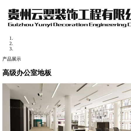
产品展示
高级办公室地板