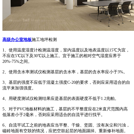
高级办公室地板
施工地坪检测
1、使用温度湿度计检测温湿度，室内温度以及地表温度以15℃为宜，
不应在5℃以下及30℃以上施工。宜于施工的相对空气湿度应界于
20%-75%之间。
2、使用含水率测试仪检测基层的含水率，基层的含水率应小于3%。
3、基层的强度不应低于混凝土强度C-20的要求，否则应采用适合的自
流平来加强强度。
4、用硬度测试仪检测结果应是基层的表面硬度不低于1.2兆帕。
5、对于PVC地板材料的施工，基层的不平整度应在2米直尺范围内高
低落差小于2毫米，否则应采用适合的自流平进行找平。
6、自流平试工之前的地表应当平整、干燥、坚固、没有灰尘和污浊，
磁砖地面有空鼓的情况，应把空鼓起层的地面踢掉。重新修补地面。