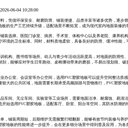
6-06-04 10:28:00
材料，凭借环保安全、耐磨防滑、铺装便捷、品类丰富等诸多优势，逐步
胶地板的生产工艺持续升级，适配场景不断拓宽，成为现代室内地面装修的
的铺装选择。医院门诊室、病房、手术室、体检中心以及养老院、康养机构
疗环境的卫生标准。同时，材料质地柔软，具备良好的防滑、缓冲性能，
培训机构、图书馆等场所。幼儿与青少年活动活跃度高，对地面的防滑性、
耐刮，能够应对学生日常跑动、桌椅挪动带来的磨损，不易出现划痕、破
企业办公室、会议室等办公空间，选用PVC塑胶地板可以提升空间整洁质
量较大的公共区域，地面需要长期承受高频踩踏与货物推行，PVC塑胶地
食品车间、无尘车间、实验室等工业场所，需要地面洁净、耐腐蚀、易清洁
也开始选用PVC塑胶地板，适配客厅、卧室、阳台等空间，其防水防潮的
简单，铺装周期短，后期维护无需频繁打蜡翻新，能够有效节约装修与养
C塑胶地板的性能将进一步提升，会在更多细分场景中得到普及应用，为各