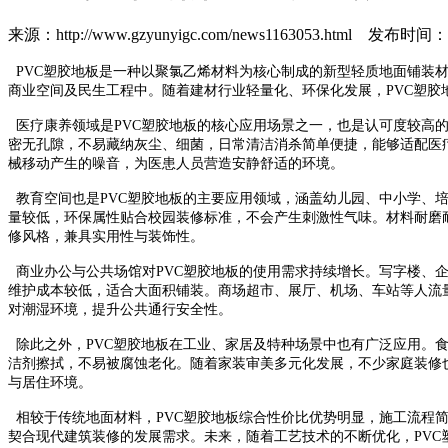
来源：http://www.gzyunyigc.com/news1163053.html
发布时间：202
PVC塑胶地板是一种以聚氯乙烯材料为核心制成的新型轻质地面铺装
商业空间及民生工程中。随着建材行业轻量化、环保化发展，PVC塑
医疗康养领域是PVC塑胶地板的核心应用场景之一，也是认可度较高
密无孔隙，不易藏纳灰尘、细菌，日常清洁消杀简单便捷，能够适配医
械移动产生的噪音，为医患人员营造安静舒适的环境。
教育空间也是PVC塑胶地板的主要应用领域，涵盖幼儿园、中小学、
量较低，环保属性贴合校园装修标准，不会产生刺激性气味。材料耐磨
修风格，兼具实用性与装饰性。
商业办公与公共场馆对PVC塑胶地板的使用需求持续增长。写字楼、
维护成本较低，适合大面积铺装。商场超市、展厅、机场、车站等人流
对潮湿环境，提升公共通行安全性。
除此之外，PVC塑胶地板在工业、家居及特种场景中也有广泛应用。
洁剂擦拭，不易被腐蚀老化。随着家装审美多元化发展，不少家庭装修
与居住环境。
相较于传统地面材料，PVC塑胶地板综合性价比优势明显，施工流程
契合现代建筑装修的发展需求。未来，随着工艺技术的不断优化，PV