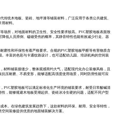
替代传统木地板、瓷砖、地坪漆等铺装材料，广泛应用于各类公共建筑、
常用材料。
等场所，对地面材料的卫生性、安全性要求较高。PVC塑胶地板表面致
可降低人员滑倒、磕碰受伤的概率，其静音特性也能有效减少行走、器
耐磨性和环保性有着严格要求。合规的PVC塑胶地板甲醛等有害物质含
损。丰富的色彩与卡通纹路设计，也可适配幼儿园、培训机构的空间装
感，材料铺装接缝少，整体观感简约大气，适配现代化办公装修风格，且
板抗压耐磨、不易变形，能够适配高强度使用场景，同时防滑性能可应
，PVC塑胶地板可以满足标准化生产环境的铺装要求，耐受日常酸碱清
特性，能够规避木地板受潮起拱、瓷砖冰冷生硬的问题，适配不同户型
护成本。在绿色建筑发展趋势下，这款材料的环保、耐用、安全等特性，
类空间装修提供优质的地面铺装解决方案。